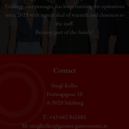
Grollegg, our manager, has been running the operations
since 2019 with a great deal of warmth and closeness to
the staff.
Become part of the family!
Contact
Stiegl-Keller
Festungsgasse 10
A-5020 Salzburg
T: +43 662 842681
M: stieglkeller@gassner-gastronomie.at