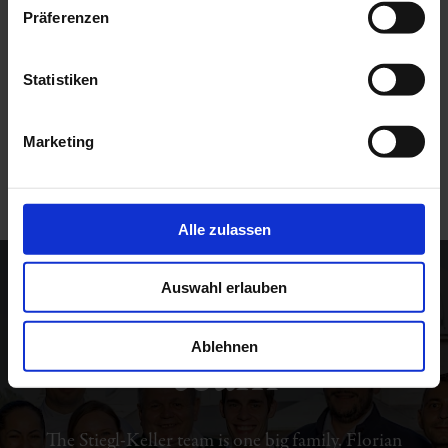
Präferenzen
Statistiken
Marketing
to top
Alle zulassen
One family, one
Auswahl erlauben
team
Ablehnen
The Stiegl-Keller team is one big family. Florian