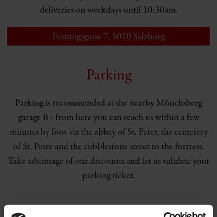
deliveries on weekdays until 10:30am.
Festungsgasse 7, 5020 Salzburg
open in Google Maps
Parking
Parking is recommended at the nearby Mönchsberg
garage B - from here you can reach us within a few
minutes by foot via the abbey of St. Peter, the cemetery
of St. Peter and the cobblestone street to the fortress.
Take advantage of our discounts and let us validate your
parking ticket.
TABLE RESERVATION