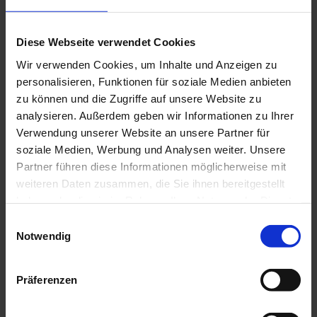
Diese Webseite verwendet Cookies
Straße und Hausnummer
Wir verwenden Cookies, um Inhalte und Anzeigen zu
personalisieren, Funktionen für soziale Medien anbieten
zu können und die Zugriffe auf unsere Website zu
Postleitzahl
analysieren. Außerdem geben wir Informationen zu Ihrer
Verwendung unserer Website an unsere Partner für
soziale Medien, Werbung und Analysen weiter. Unsere
Partner führen diese Informationen möglicherweise mit
Ort
weiteren Daten zusammen, die Sie ihnen bereitgestellt
haben oder die sie im Rahmen Ihrer Nutzung der Dienste
gesammelt haben.
Einwilligungsauswahl
Land
Notwendig
Präferenzen
Anmerkungen und Wünsche