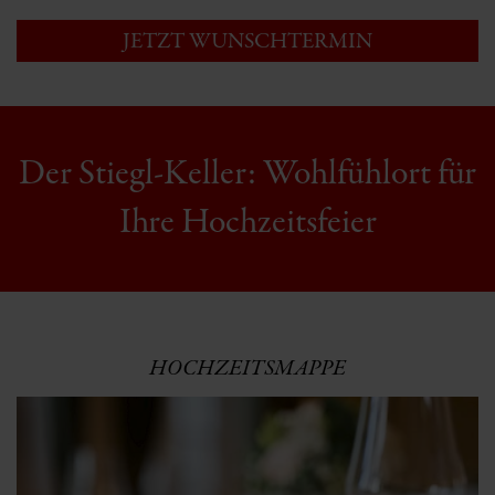
JETZT WUNSCHTERMIN
SICHERN
Der Stiegl-Keller: Wohlfühlort für
Ihre Hochzeitsfeier
HOCHZEITSMAPPE